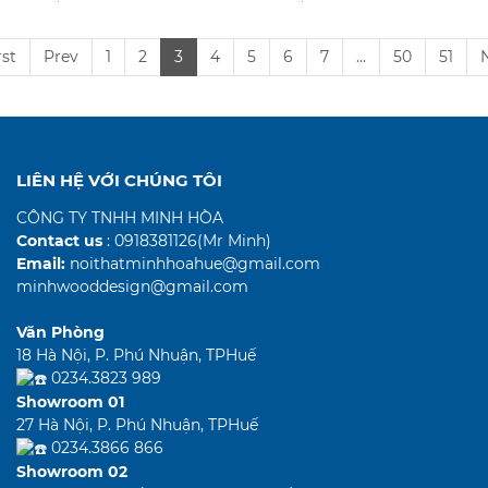
rst
Prev
1
2
3
4
5
6
7
...
50
51
LIÊN HỆ VỚI CHÚNG TÔI
CÔNG TY TNHH MINH HÒA
Contact us
: 0918381126(Mr Minh)
Email:
noithatminhhoahue@gmail.com
minhwooddesign@gmail.com
Văn Phòng
18 Hà Nội, P. Phú Nhuận, TPHuế
0234.3823 989
Showroom 01
27 Hà Nội, P. Phú Nhuận, TPHuế
0234.3866 866
Showroom 02