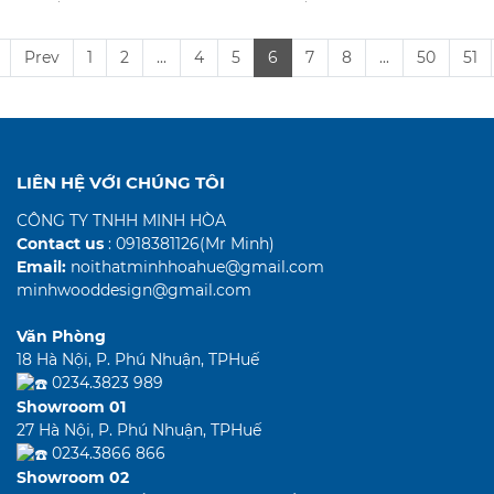
Prev
1
2
...
4
5
6
7
8
...
50
51
LIÊN HỆ VỚI CHÚNG TÔI
CÔNG TY TNHH MINH HÒA
Contact us
: 0918381126(Mr Minh)
Email:
noithatminhhoahue@gmail.com
minhwooddesign@gmail.com
Văn Phòng
18 Hà Nội, P. Phú Nhuận, TPHuế
0234.3823 989
Showroom 01
27 Hà Nội, P. Phú Nhuận, TPHuế
0234.3866 866
Showroom 02