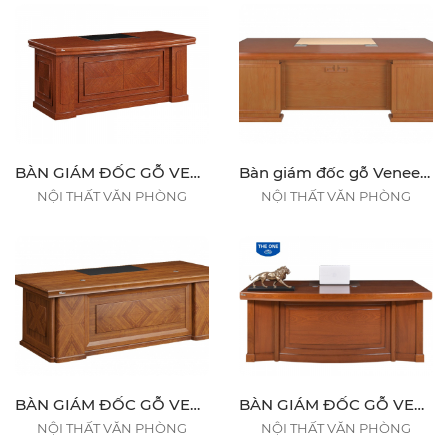
BÀN GIÁM ĐỐC GỖ VENEER DT1890V4 / DT1890VM4
Bàn giám đốc gỗ Veneer DT2411V6 / DT2411VM6
NỘI THẤT VĂN PHÒNG
NỘI THẤT VĂN PHÒNG
BÀN GIÁM ĐỐC GỖ VENEER DT2411V5 / DT2411VM5 / DT2010V5 / DT2010VM5
BÀN GIÁM ĐỐC GỖ VENEER DT2411V12 / DT2411VM12 / DT2010V12 / DT2010VM12 / DT1890V12 / DT1890VM12
NỘI THẤT VĂN PHÒNG
NỘI THẤT VĂN PHÒNG