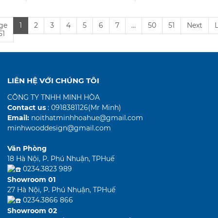
ge
1
2
3
4
5
6
7
...
50
51
Next
L
51
LIÊN HỆ VỚI CHÚNG TÔI
CÔNG TY TNHH MINH HÒA
Contact us
: 0918381126(Mr Minh)
Email:
noithatminhhoahue@gmail.com
minhwooddesign@gmail.com
Văn Phòng
18 Hà Nội, P. Phú Nhuận, TPHuế
0234.3823 989
Showroom 01
27 Hà Nội, P. Phú Nhuận, TPHuế
0234.3866 866
Showroom 02