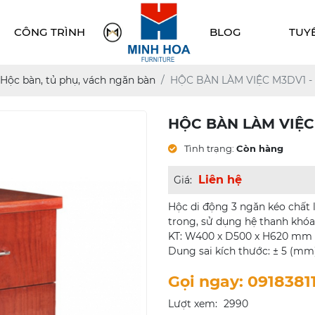
CÔNG TRÌNH
BLOG
TUY
Hộc bàn, tủ phụ, vách ngăn bàn
HỘC BÀN LÀM VIỆC M3DV1 
HỘC BÀN LÀM VIỆC
Tình trạng:
Còn hàng
Liên hệ
Giá:
Hộc di động 3 ngăn kéo chấ
trong, sử dụng hệ thanh khóa
KT: W400 x D500 x H620 mm
Dung sai kích thước: ± 5 (mm
Gọi ngay: 0918381
Lượt xem:
2990