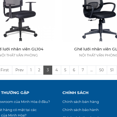
 lưới nhân viên GL104
Ghế lưới nhân viên GL
NỘI THẤT VĂN PHÒNG
NỘI THẤT VĂN PHÒN
First
Prev
1
2
3
4
5
6
7
...
50
51
I THƯỜNG GẶP
CHÍNH SÁCH
howroom của Minh Hòa ở đâu?
Chính sách bán hàng
 hàng có mặt tại các
Chính sách bảo hành
 của Minh Hòa?