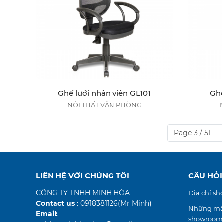
Ghế lưới nhân viên GL101
Ghế
NỘI THẤT VĂN PHÒNG
Page 3 / 51
LIÊN HỆ VỚI CHÚNG TÔI
CÂU HỎ
CÔNG TY TNHH MINH HÒA
Địa chỉ s
Contact us
: 0918381126(Mr Minh)
Những mặt
Email:
showroom