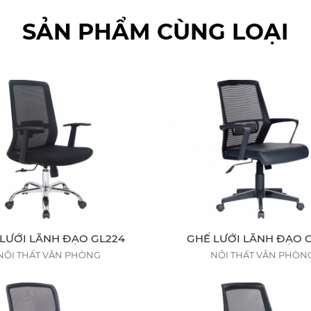
SẢN PHẨM CÙNG LOẠI
LƯỚI LÃNH ĐẠO GL224
GHẾ LƯỚI LÃNH ĐẠO 
NỘI THẤT VĂN PHÒNG
NỘI THẤT VĂN PHÒN