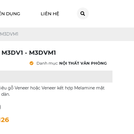
ỂN DỤNG
LIÊN HỆ
- M3DVM1
 M3DV1 - M3DVM1
Danh mục:
NỘI THẤT VĂN PHÒNG
t liệu gỗ Veneer hoặc Veneer kết hợp Melamine mặt
 dàn.
)
126