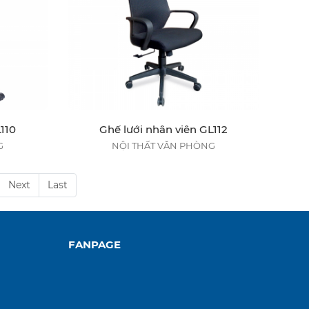
110
Ghế lưới nhân viên GL112
G
NỘI THẤT VĂN PHÒNG
Next
Last
FANPAGE