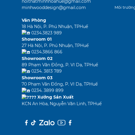
noithatminhhoahue@gmail.com
minhwooddesign@gmail.com
Môi trường
Văn Phòng
18 Hà Nội, P. Phú Nhuận, TPHuế
0234.3823 989
Showroom 01
27 Hà Nội, P. Phú Nhuận, TPHuế
0234.3866 866
Showroom 02
89 Phạm Văn Đồng, P. Vĩ Dạ, TPHuế
0234. 3813 789
Showroom 03
70 Phạm Văn Đồng, P. Vĩ Dạ, TPHuế
0234. 3899 899
Xưởng Sản Xuất
KCN An Hòa, Nguyễn Văn Linh, TPHuế