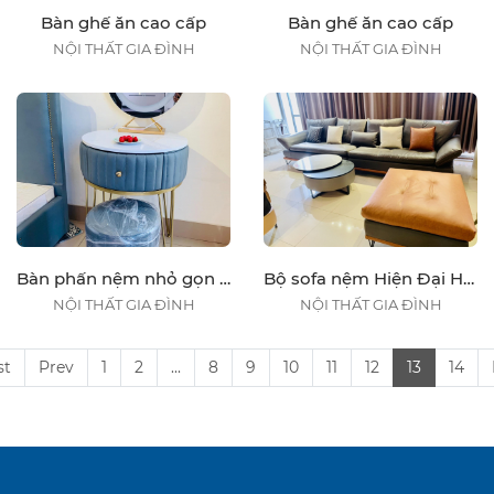
Bàn ghế ăn cao cấp
Bàn ghế ăn cao cấp
NỘI THẤT GIA ĐÌNH
NỘI THẤT GIA ĐÌNH
Bàn phấn nệm nhỏ gọn PVN444
Bộ sofa nệm Hiện Đại Hàng Nhập Khẩu 2110AT
NỘI THẤT GIA ĐÌNH
NỘI THẤT GIA ĐÌNH
st
Prev
1
2
...
8
9
10
11
12
13
14