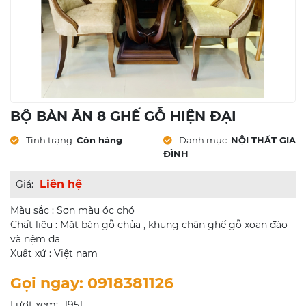
BỘ BÀN ĂN 8 GHẾ GỖ HIỆN ĐẠI
Tình trạng:
Còn hàng
Danh mục:
NỘI THẤT GIA
ĐÌNH
Liên hệ
Giá:
Màu sắc : Sơn màu óc chó
Chất liệu : Mặt bàn gỗ chủa , khung chân ghế gỗ xoan đào
và nệm da
Xuất xứ : Việt nam
Gọi ngay: 0918381126
Lượt xem:
1951