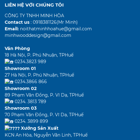
LIÊN HỆ VỚI CHÚNG TÔI
CÔNG TY TNHH MINH HÒA
Contact us
: 0918381126(Mr Minh)
Email:
noithatminhhoahue@gmail.com
minhwooddesign@gmail.com
Văn Phòng
18 Hà Nội, P. Phú Nhuận, TPHuế
0234.3823 989
Showroom 01
27 Hà Nội, P. Phú Nhuận, TPHuế
0234.3866 866
Showroom 02
89 Phạm Văn Đồng, P. Vĩ Dạ, TPHuế
0234. 3813 789
Showroom 03
70 Phạm Văn Đồng, P. Vĩ Dạ, TPHuế
0234. 3899 899
Xưởng Sản Xuất
KCN An Hòa, Nguyễn Văn Linh, TPHuế