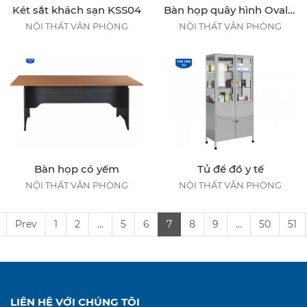
Két sắt khách sạn KSS04
Bàn họp quây hình Oval 4m3
NỘI THẤT VĂN PHÒNG
NỘI THẤT VĂN PHÒNG
Bàn họp có yếm
Tủ để đồ y tế
NỘI THẤT VĂN PHÒNG
NỘI THẤT VĂN PHÒNG
Prev
1
2
...
5
6
7
8
9
...
50
51
LIÊN HỆ VỚI CHÚNG TÔI