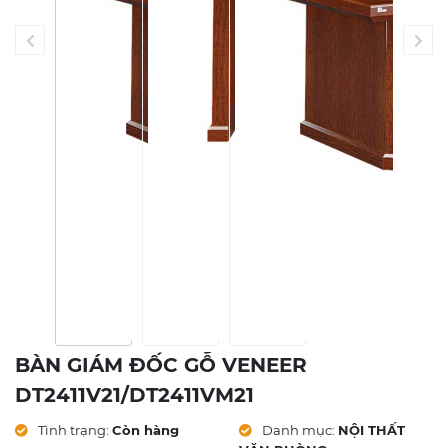
BÀN GIÁM ĐỐC GỖ VENEER
DT2411V21/DT2411VM21
Tình trạng:
Còn hàng
Danh mục:
NỘI THẤT