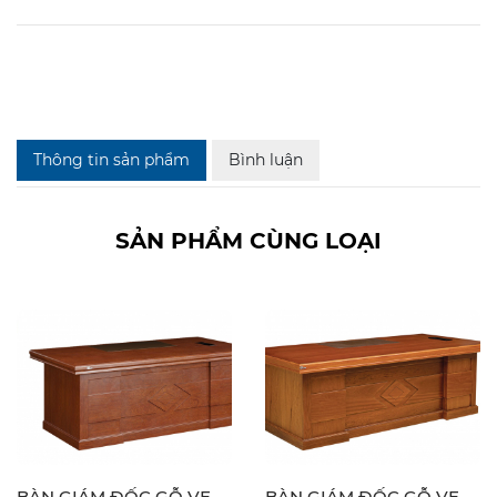
Thông tin sản phẩm
Bình luận
SẢN PHẨM CÙNG LOẠI
BÀN GIÁM ĐỐC GỖ VENEER DT2010V19 - DT2010VM19
BÀN GIÁM ĐỐC GỖ VENEER DT2411V19 - DT2411VM19